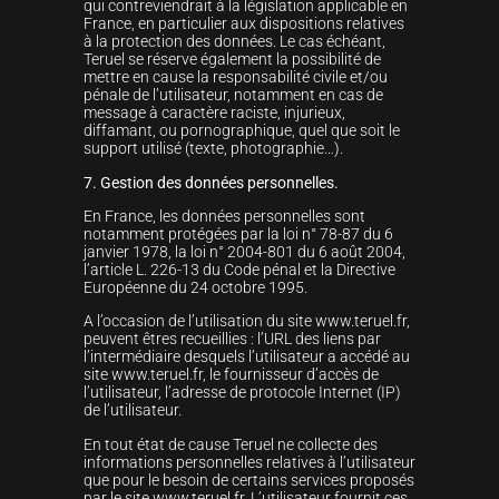
qui contreviendrait à la législation applicable en
France, en particulier aux dispositions relatives
à la protection des données. Le cas échéant,
Teruel se réserve également la possibilité de
mettre en cause la responsabilité civile et/ou
pénale de l’utilisateur, notamment en cas de
message à caractère raciste, injurieux,
diffamant, ou pornographique, quel que soit le
support utilisé (texte, photographie…).
7. Gestion des données personnelles.
En France, les données personnelles sont
notamment protégées par la loi n° 78-87 du 6
janvier 1978, la loi n° 2004-801 du 6 août 2004,
l’article L. 226-13 du Code pénal et la Directive
Européenne du 24 octobre 1995.
A l’occasion de l’utilisation du site www.teruel.fr,
peuvent êtres recueillies : l’URL des liens par
l’intermédiaire desquels l’utilisateur a accédé au
site www.teruel.fr, le fournisseur d’accès de
l’utilisateur, l’adresse de protocole Internet (IP)
de l’utilisateur.
En tout état de cause Teruel ne collecte des
informations personnelles relatives à l’utilisateur
que pour le besoin de certains services proposés
par le site www.teruel.fr. L’utilisateur fournit ces